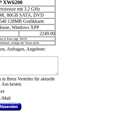
P XW6200
Prozessor mit 3.2 GHz
R, 80GB SATA, DVD
540 128MB Grafikkarte
Mouse, Windows XPP
2249.00
ise in Euro zzgl. MwSt
leibend, solange der Vorrat reicht
n, Anfragen, Angebote:
in Ihren Verteiler für aktuelle
. Am besten
ax
-Mail