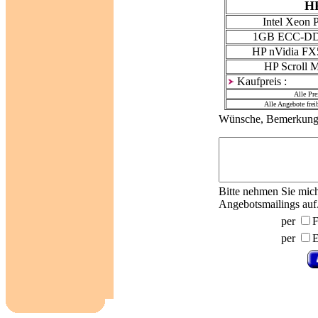
H
Intel Xeon 
1GB ECC-DD
HP nVidia FX
HP Scroll 
Kaufpreis :
Alle Pre
Alle Angebote freib
Wünsche, Bemerkunge
Bitte nehmen Sie mich 
Angebotsmailings auf
per
F
per
E