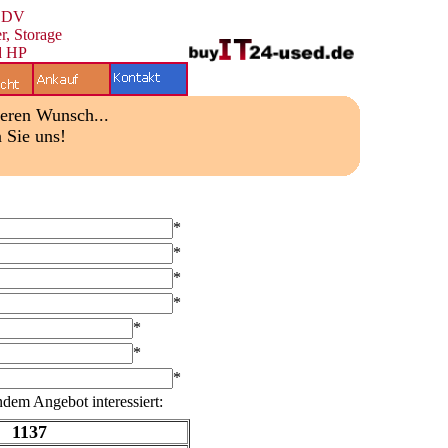
 EDV
r, Storage
d HP
deren Wunsch...
n Sie uns!
*
*
*
*
*
*
*
ndem Angebot interessiert:
1137