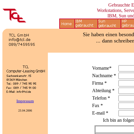
Gebrauchte
Workstations, Serve
IBM, Sun un
Sie haben einen beson
... dann schreibe
Vorname*
Nachname *
Firma *
Abteilung *
Telefon *
Impressum
Fax *
23.04.2006
E-mail *
Ich bin an folge